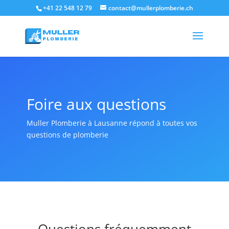
+41 22 548 12 79
contact@mullerplomberie.ch
Foire aux questions
Muller Plomberie à Lausanne répond à toutes vos
questions de plomberie